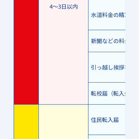
4〜3日以内
水道料金の精算
新聞などの料金精
引っ越し挨拶状・
転校届（転入先）
住民転入届